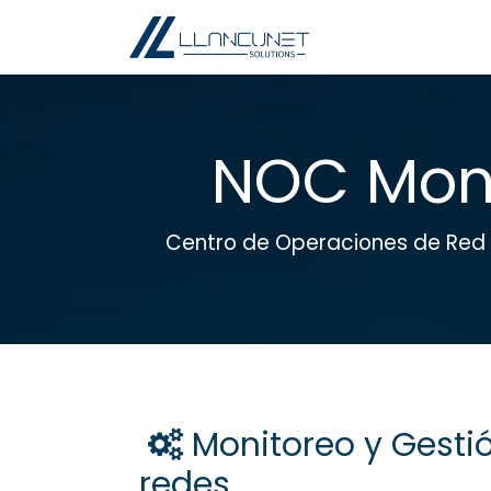
Ir al contenido
Inicio
Sobre noso
NOC Moni
Centro de Operaciones de Red 
Monitoreo y Gesti
redes