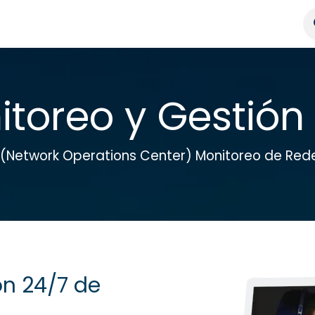
tros
Ingeniería
Noticias
Contáctenos
Ayuda
toreo y Gestión
(Network Operations Center) Monitoreo de Red
ón 24/7 de