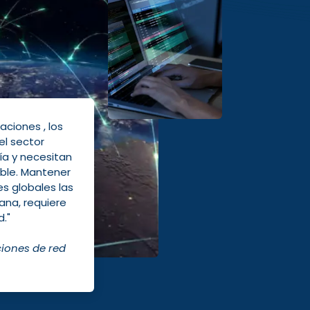
caciones
, los
 el sector
ía y necesitan
ble. Mantener
 globales las
mana, requiere
d."
iones de red