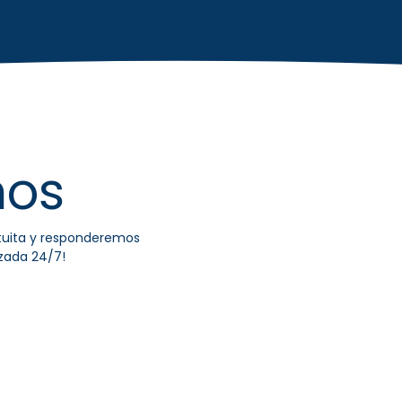
nos
atuita y responderemos
izada 24/7!