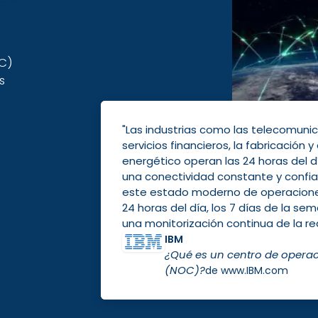
te
C)
s
"Las industrias como
las telecomuni
servicios financieros, la fabricación y
energético operan las 24 horas del d
una conectividad constante y confia
este estado moderno de operaciones
24 horas del día, los 7 días de la se
una monitorización continua de la re
IBM
¿Qué es un centro de operac
(NOC)?
de www.IBM.com